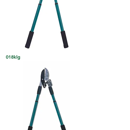
018klg