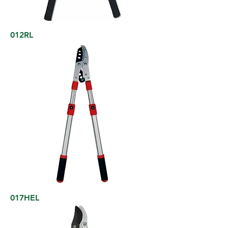
012RL
017HEL