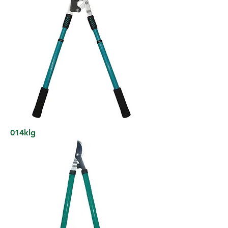
014klg