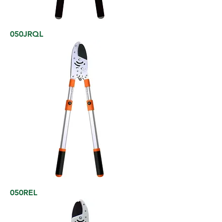
050JRQL
050REL